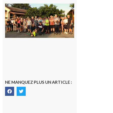
Saint-
Araille :
la
dernière
rando à
la
fraîche
de la
saison
était à
Cazac
8 août
2026
NE MANQUEZ PLUS UN ARTICLE :