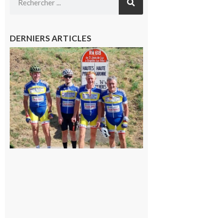
DERNIERS ARTICLES
Montréjeau
: Les sorties
du
Montréjeau
cyclo club
8 août 2026