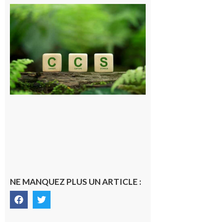
Comminges
et Piémont
Pyrénéen :
Consultation
publique sur
le projet de
stockage
souterrain
de CO2
5 août 2026
NE MANQUEZ PLUS UN ARTICLE :