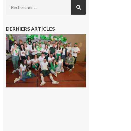
DERNIERS ARTICLES
Boulogne-
sur-Gesse :
Quatre jours
de fête avec
le Comité, un
programme
exceptionnel
6 août 2026