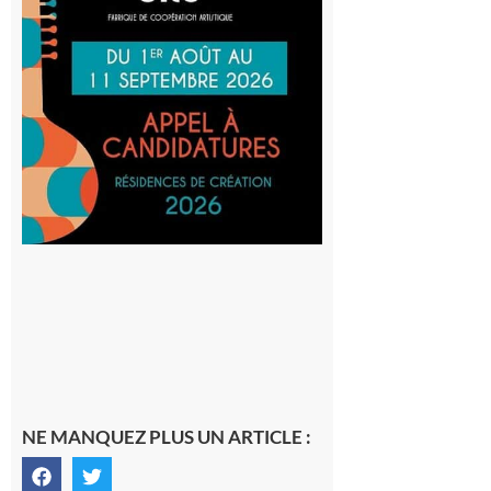
participe
au projet
Musiques
actuelles
et Tiers-
lieux,
avec le
SilO
8 août 2026
NE MANQUEZ PLUS UN ARTICLE :