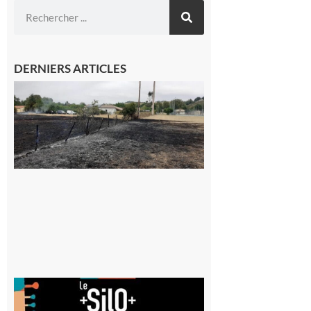
DERNIERS ARTICLES
Montesquieu-
Volvestre : la
commune
appelle à la
vigilance face
au risque
d’incendie
8 août 2026
Aurignac
: La
Cafetière