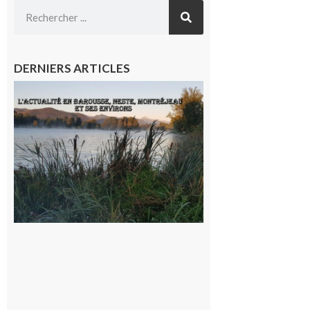
DERNIERS ARTICLES
L’actualité
et les
sorties en
Barousse,
Neste,
Montréjeau
et ses
environs
9 août 2026