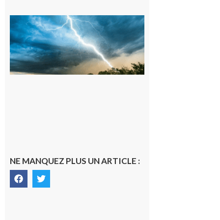
09/08/26 :
Vigilance
météorologique
orange pour
orages sur le
département de
la Haute-
Garonne
9 août 2026
NE MANQUEZ PLUS UN ARTICLE :