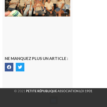
les Vikings
sont
rentrés
chez eux
6 août 2026
NE MANQUEZ PLUS UN ARTICLE :
© 2021
PETITE RÉPUBLIQUE
ASSOCIATION LOI 1901