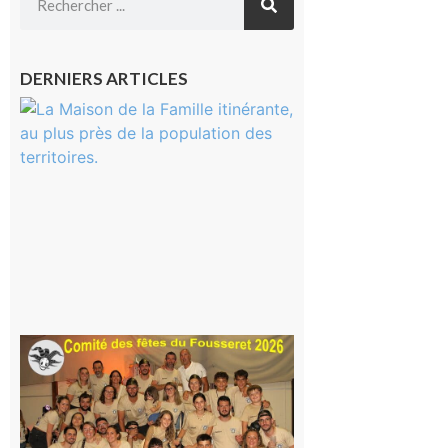
DERNIERS ARTICLES
Castelnau-
Magnoac :
La rentrée
scolaire ?
Même pas
peur, avec
la Maison
de la
Famille
itinérante
7 août 2026
Le
Fousseret :
la Fête de
la Saint-
Pierre est
terminée,