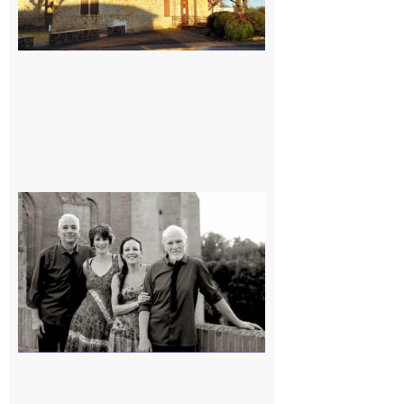
Rieux-
Volvestre
« Canaletto »
en concert !
7 août 2026