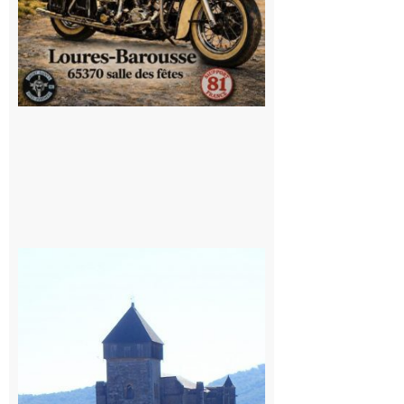
Saint
Bertrand de
Comminges
: 1ère
édition du
village des
patrimoines
du
Comminges