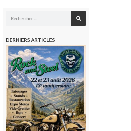
DERNIERS ARTICLES
Loures-
Barousse :
Rock and
Steel : de
belles
mécaniques,
du rock, de
la
convivialité!
9 août 2026