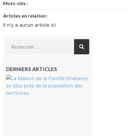
Mots-clés :
Articles en relation :
Il n'y a aucun article ici
DERNIERS ARTICLES
Castelnau-
Magnoac :
La rentrée
scolaire ?
Même pas
peur, avec
la Maison
de la
Famille
itinérante
7 août 2026