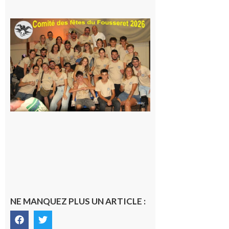
Le
Fousseret :
la Fête de
la Saint-
Pierre est
terminée,
les Vikings
sont
rentrés
chez eux
6 août 2026
NE MANQUEZ PLUS UN ARTICLE :