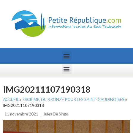
IMG20211107190318
ACCUEIL
»
ESCRIME, DU BRONZE POUR LES SAINT-GAUDINOISES
»
IMG20211107190318
11 novembre 2021
Jules De Singo