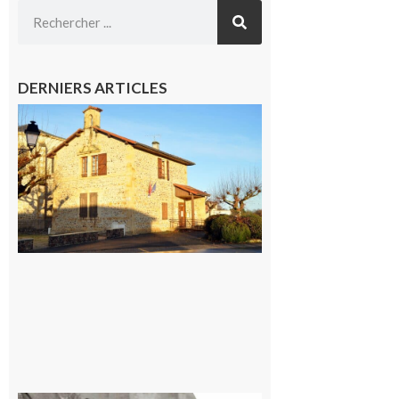
DERNIERS ARTICLES
Franquevielle
: La fête au
village !
7 août 2026