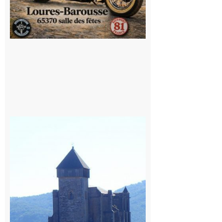
Saint
Bertrand de
Comminges
: 1ère
édition du
village des
patrimoines
du
Comminges
9 août 2026