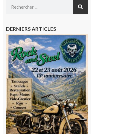
DERNIERS ARTICLES
Loures-
Barousse :
Rock and
Steel : de
belles
mécaniques,
du rock, de
la
convivialité!
9 août 2026