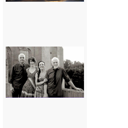
Rieux-
Volvestre
« Canaletto »
en concert !
7 août 2026