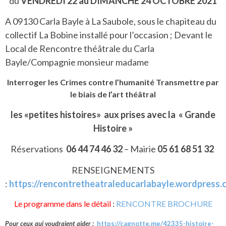
du
VENDREDI 22 au DIMANCHE 24 OCTOBRE 2021
A 09130 Carla Bayle à La Saubole, sous le chapiteau du
collectif La Bobine installé pour l’occasion ;
Devant le
Local de Rencontre théâtrale du Carla
Bayle/Compagnie monsieur madame
Interroger les Crimes contre l’humanité Transmettre par
le biais de l’art théâtral
les «petites histoires» aux prises avec la « Grande
Histoire »
Réservations
06 44 74 46 32
– Mairie
05 61 68 51 32
RENSEIGNEMENTS
:
https://rencontretheatraleducarlabayle.wordpress.
Le programme dans le détail
:
RENCONTRE BROCHURE
Pour ceux qui voudraient aider :
https://cagnotte.me/42335-histoire-