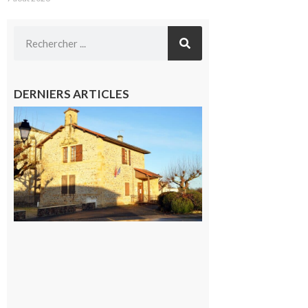
DERNIERS ARTICLES
Franquevielle
: La fête au
village !
7 août 2026