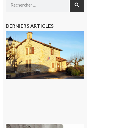
DERNIERS ARTICLES
Franquevielle
: La fête au
village !
7 août 2026
Rieux-