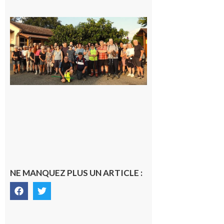
Saint-
Araille :
la
dernière
rando à
la
fraîche
de la
saison
était à
Cazac
8 août
2026
NE MANQUEZ PLUS UN ARTICLE :