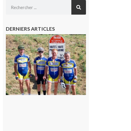
DERNIERS ARTICLES
Montréjeau
: Les sorties
du
Montréjeau
cyclo club
8 août 2026