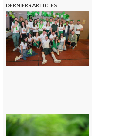
DERNIERS ARTICLES
Boulogne-
sur-Gesse :
Quatre jours
de fête avec
le Comité, un
programme
exceptionnel
6 août 2026
Comminges
et Piémont
Pyrénéen :
Consultation