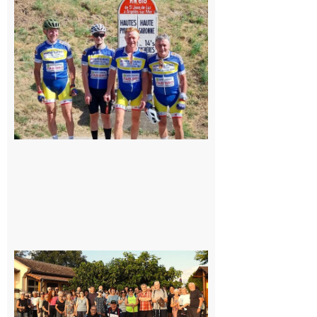
: Les sorties
du
Montréjeau
cyclo club
8 août 2026
Saint-
Araille :
la
dernière
rando à