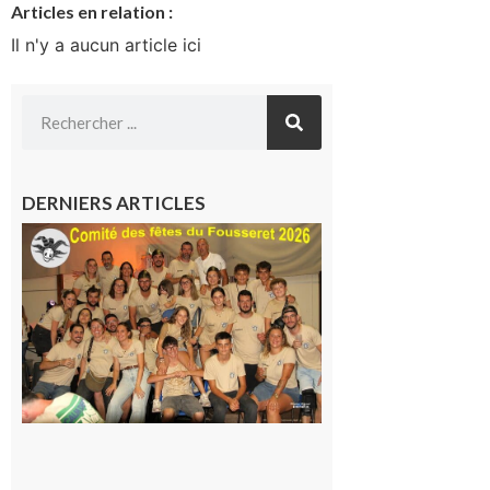
Articles en relation :
Il n'y a aucun article ici
DERNIERS ARTICLES
Le
Fousseret :
la Fête de
la Saint-
Pierre est
terminée,
les Vikings
sont
rentrés
chez eux
6 août 2026