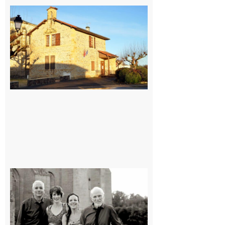
Franquevielle
: La fête au
village !
7 août 2026
Rieux-
Volvestre
« Canaletto »
en concert !
7 août 2026