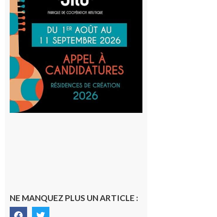
Cafetière
participe
au projet
Musiques
actuelles
et Tiers-
lieux,
avec le
SilO
8 août 2026
NE MANQUEZ PLUS UN ARTICLE :