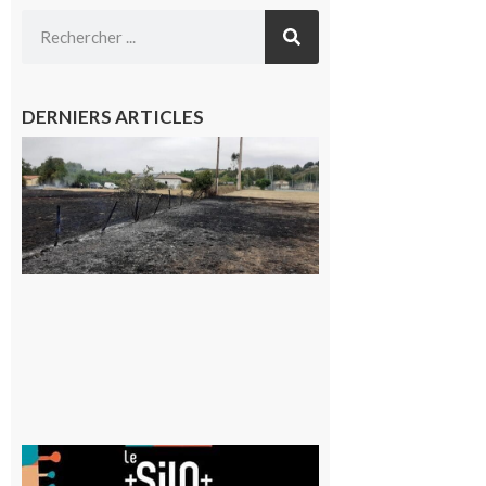
DERNIERS ARTICLES
Montesquieu-
Volvestre : la
commune
appelle à la
vigilance face
au risque
d’incendie
8 août 2026
Aurignac
: La