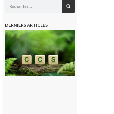
DERNIERS ARTICLES
Comminges
et Piémont
Pyrénéen :
Consultation
publique sur
le projet de
stockage
souterrain
de CO2
5 août 2026