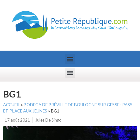
BG1
ACCUEIL
»
BODEGA DE PRÉVILLE DE BOULOGNE SUR GESSE : PASS’
ET PLACE AUX JEUNES
»
BG1
17 août 2021
Jules De Singo