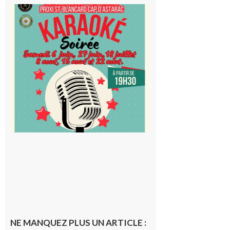
Saint-
Blancard
Cap
d’Astarac
: Soirée
karaoké
au Proxi,
à vous le
micro !
5 août 2026
NE MANQUEZ PLUS UN ARTICLE :