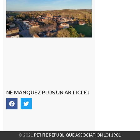
nouveau
médecin
généraliste
dans la cité
gersoise
6 août 2026
NE MANQUEZ PLUS UN ARTICLE :
© 2021
PETITE RÉPUBLIQUE
ASSOCIATION LOI 1901