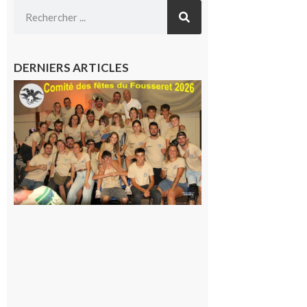
DERNIERS ARTICLES
Le
Fousseret :
la Fête de
la Saint-
Pierre est
terminée,
les Vikings
sont
rentrés
chez eux
6 août 2026