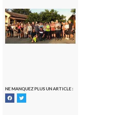
Saint-
Araille :
la
dernière
rando à
la
fraîche
de la
saison
était à
Cazac
8 août
2026
NE MANQUEZ PLUS UN ARTICLE :