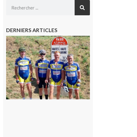
DERNIERS ARTICLES
Montréjeau
: Les sorties
du
Montréjeau
cyclo club
8 août 2026