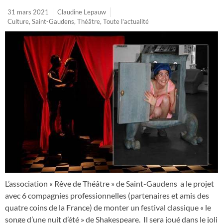
31 mars 2021
Claudine Lepauw
Culture
,
Saint-Gaudens
,
Théâtre
,
Toute l'actualité
L’association « Rêve de Théâtre » de Saint-Gaudens a le projet
avec 6 compagnies professionnelles (partenaires et amis des
quatre coins de la France) de monter un festival classique « le
songe d’une nuit d’été » de Shakespeare. Il sera joué dans le joli