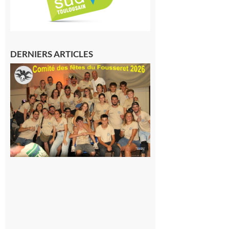
DERNIERS ARTICLES
Le
Fousseret :
la Fête de
la Saint-
Pierre est
terminée,
les Vikings
sont
rentrés
chez eux
6 août 2026