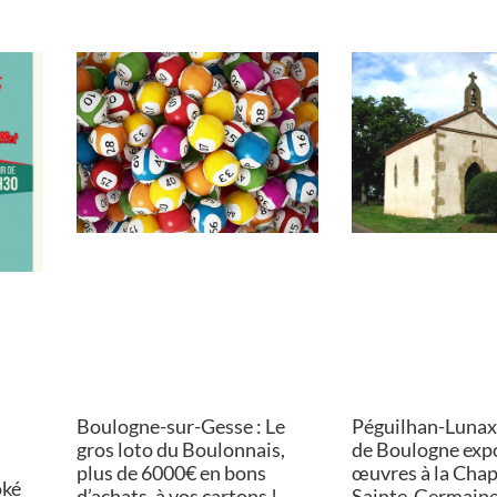
Boulogne-sur-Gesse : Le
Péguilhan-Lunax :
gros loto du Boulonnais,
de Boulogne exp
plus de 6000€ en bons
œuvres à la Chap
oké
d’achats, à vos cartons !
Sainte-Germain