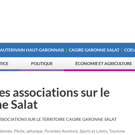
 AUTERIVAIN HAUT-GARONNAIS
CAGIRE GARONNE SALAT
COEU
STICE
POLITIQUE
ÉCONOMIE ET AGRICULTURE
es associations sur le
ne Salat
ASSOCIATIONS SUR LE TERRITOIRE CAGIRE GARONNE SALAT
donnée
,
Pêche
,
pétanque
,
Pyrénées Aventure
,
Sports et Loisirs
,
Tourisme