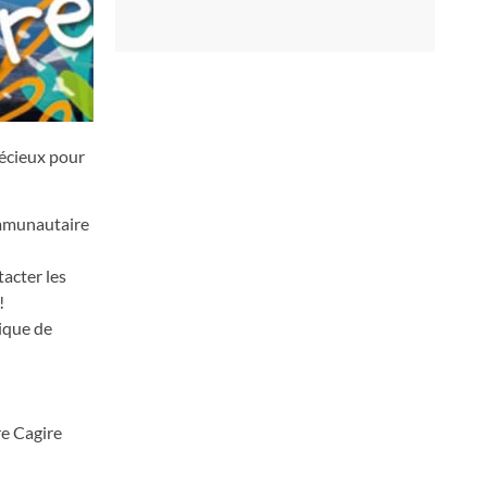
récieux pour
communautaire
tacter les
!
ique de
re Cagire