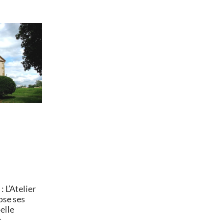
 L’Atelier
ose ses
elle
e