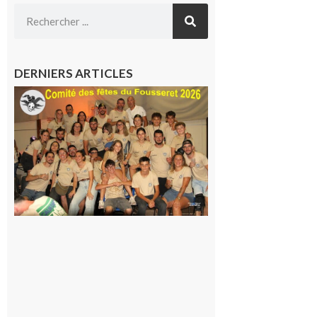
DERNIERS ARTICLES
Le
Fousseret :
la Fête de
la Saint-
Pierre est
terminée,
les Vikings
sont
rentrés
chez eux
6 août 2026