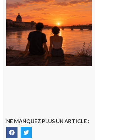
Dimanche
9 août,
journée
nationale
des
amoureux
9 août 2026
NE MANQUEZ PLUS UN ARTICLE :