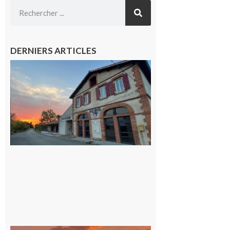
DERNIERS ARTICLES
Casties
Labrande :
La fête
locale du
village
9 août 2026