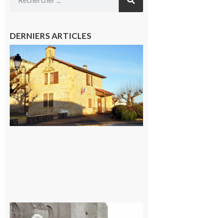
DERNIERS ARTICLES
Franquevielle
: La fête au
village !
7 août 2026
Rieux-
Volvestre