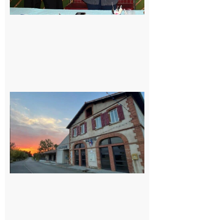
Casties
Labrande :
La fête
locale du
village
9 août 2026