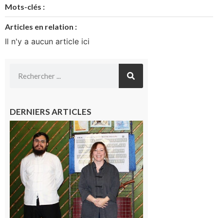
Mots-clés :
Articles en relation :
Il n'y a aucun article ici
DERNIERS ARTICLES
Aurignac
: Une ère
nouvelle
s’ouvre à
l’école
de Taïchi
La Petite
Ourse
9 août
2026