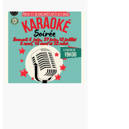
Saint-
Blancard
Cap
d’Astarac
: Soirée
karaoké
au Proxi,
à vous le
micro !
5 août 2026