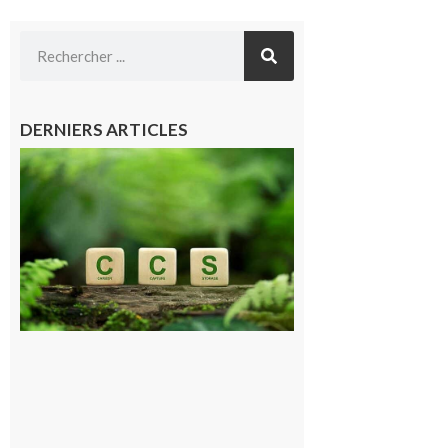
DERNIERS ARTICLES
Comminges
et Piémont
Pyrénéen :
Consultation
publique sur
le projet de
stockage
souterrain
de CO2
5 août 2026