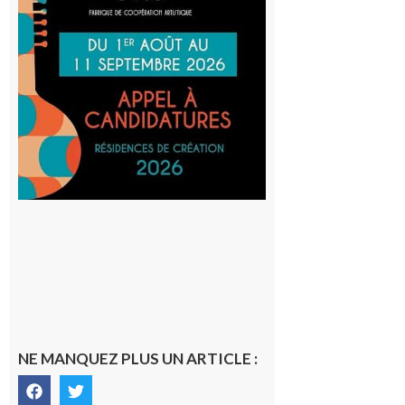
participe
au projet
Musiques
actuelles
et Tiers-
lieux,
avec le
SilO
8 août 2026
NE MANQUEZ PLUS UN ARTICLE :