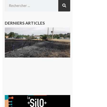
DERNIERS ARTICLES
Montesquieu-
Volvestre : la
commune
appelle à la
vigilance face
au risque
d’incendie
8 août 2026
Aurignac
: La
Cafetière