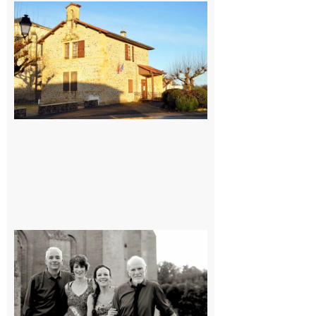
Franquevielle
: La fête au
village !
7 août 2026
Rieux-
Volvestre
« Canaletto »
en concert !
7 août 2026