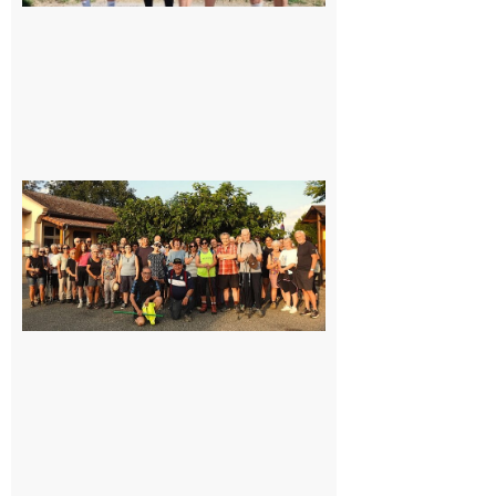
Saint-
Araille :
la
dernière
rando à
la
fraîche
de la
saison
était à
Cazac
8 août
2026