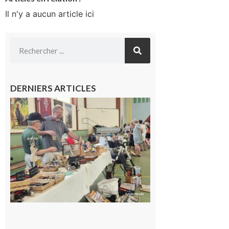
Il n'y a aucun article ici
DERNIERS ARTICLES
L’Isle-en-
Dodon :
Une nuit
d’été
mémorable
pour les 30
ans du
Festival
Cinéma
dans les
Coteaux
10 août 2026