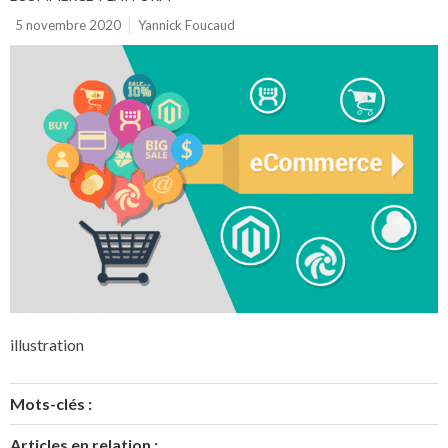
5 novembre 2020
Yannick Foucaud
illustration
Mots-clés :
Articles en relation :