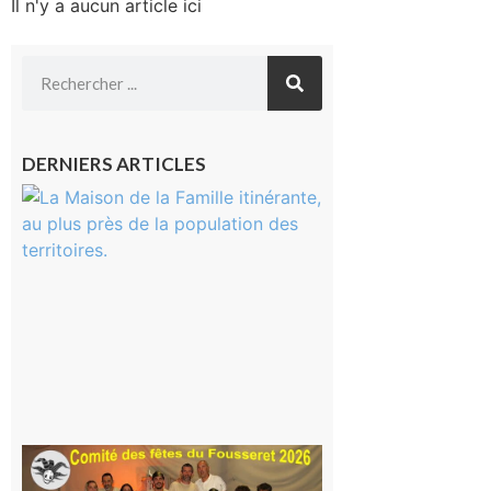
Il n'y a aucun article ici
DERNIERS ARTICLES
Castelnau-
Magnoac :
La rentrée
scolaire ?
Même pas
peur, avec
la Maison
de la
Famille
itinérante
7 août 2026
Le
Fousseret :