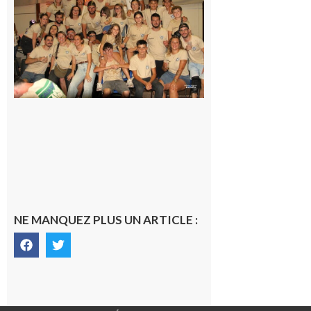
la Fête de
la Saint-
Pierre est
terminée,
les Vikings
sont
rentrés
chez eux
6 août 2026
NE MANQUEZ PLUS UN ARTICLE :