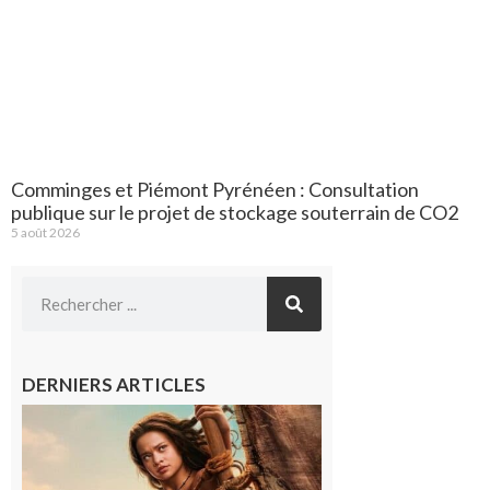
Comminges et Piémont Pyrénéen : Consultation
publique sur le projet de stockage souterrain de CO2
5 août 2026
DERNIERS ARTICLES
Boulogne-
sur-Gesse :
Ciné
Lumière,