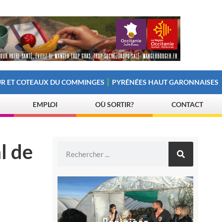
R ET COTEAUX DU COMMINGES
PYRÉNÉES HAUT GARONNAISES
EMPLOI
OÙ SORTIR?
CONTACT
l de