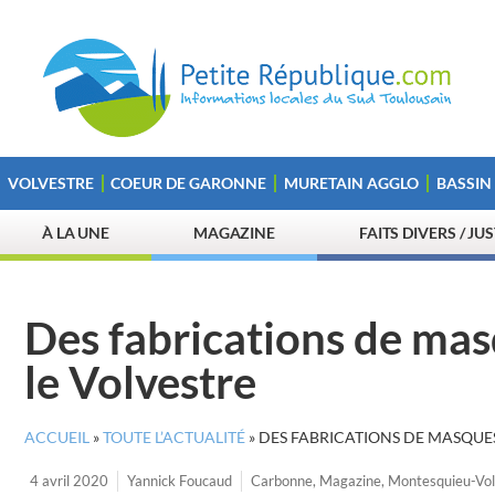
VOLVESTRE
COEUR DE GARONNE
MURETAIN AGGLO
BASSIN
À LA UNE
MAGAZINE
FAITS DIVERS / JU
Des fabrications de mas
le Volvestre
ACCUEIL
»
TOUTE L’ACTUALITÉ
»
DES FABRICATIONS DE MASQUE
4 avril 2020
Yannick Foucaud
Carbonne
,
Magazine
,
Montesquieu-Vol