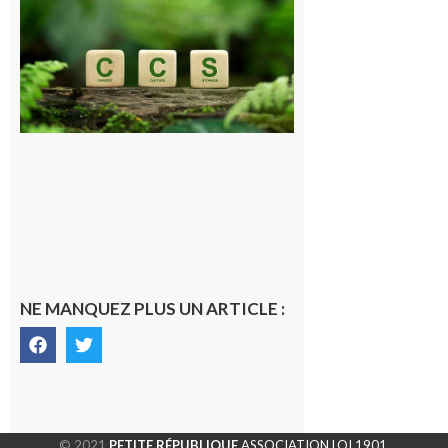
Consultation
publique sur
le projet de
stockage
souterrain
de CO2
5 août 2026
NE MANQUEZ PLUS UN ARTICLE :
© 2021
PETITE RÉPUBLIQUE
ASSOCIATION LOI 1901