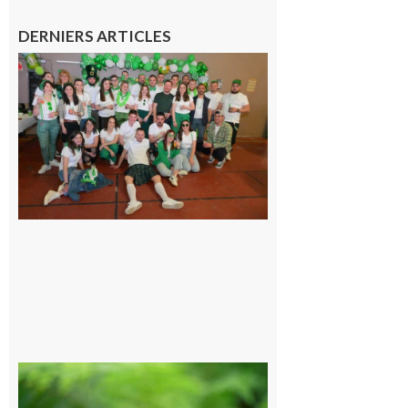
DERNIERS ARTICLES
Boulogne-
sur-Gesse :
Quatre jours
de fête avec
le Comité, un
programme
exceptionnel
6 août 2026
Comminges
et Piémont
Pyrénéen :