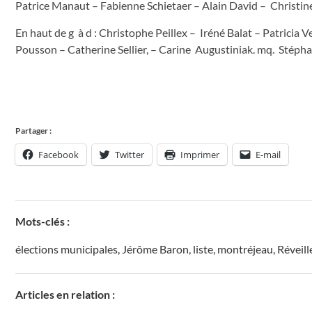
Patrice Manaut – Fabienne Schietaer – Alain David – Christin
En haut de g à d : Christophe Peillex – Iréné Balat – Patric
Pousson – Catherine Sellier, – Carine Augustiniak. mq. Stépha
Partager :
Facebook
Twitter
Imprimer
E-mail
Mots-clés :
élections municipales
,
Jérôme Baron
,
liste
,
montréjeau
,
Réveil
Articles en relation :