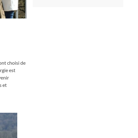
ont choisi de
rgie est
venir
s et