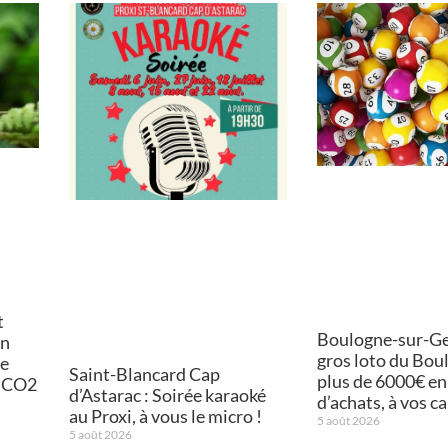
t
Boulogne-sur-Ges
on
gros loto du Bou
de
Saint-Blancard Cap
plus de 6000€ en
e CO2
d’Astarac : Soirée karaoké
d’achats, à vos ca
au Proxi, à vous le micro !
5 août 2026
5 août 2026