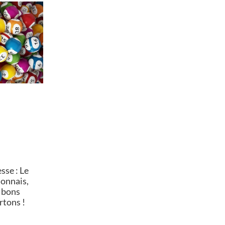
se : Le
lonnais,
 bons
rtons !