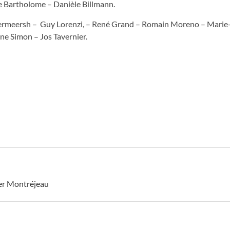
e Bartholome – Danièle Billmann.
ia Vermeersh – Guy Lorenzi, – René Grand – Romain Moreno – Marie
ne Simon – Jos Tavernier.
ler Montréjeau