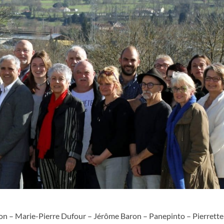
imon – Marie-Pierre Dufour – Jérôme Baron – Panepinto – Pierrette