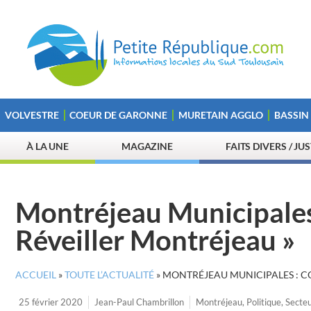
VOLVESTRE
COEUR DE GARONNE
MURETAIN AGGLO
BASSIN
À LA UNE
MAGAZINE
FAITS DIVERS / JU
Montréjeau Municipales 
Réveiller Montréjeau »
ACCUEIL
»
TOUTE L’ACTUALITÉ
»
MONTRÉJEAU MUNICIPALES : CO
25 février 2020
Jean-Paul Chambrillon
Montréjeau
,
Politique
,
Secte