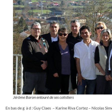
Jérôme Baron entouré de ses colistiers
En bas de g à d : Guy Claes – Karine Riva Cortez – Nicolas S