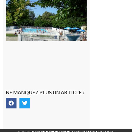
Une soirée
festive en
nocturne à
la piscine
municipale
de Rieux-
Volvestre.
7 août 2026
NE MANQUEZ PLUS UN ARTICLE :