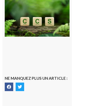
et Piémont
Pyrénéen :
Consultation
publique sur
le projet de
stockage
souterrain
de CO2
5 août 2026
NE MANQUEZ PLUS UN ARTICLE :