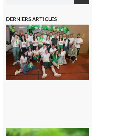
DERNIERS ARTICLES
Boulogne-
sur-Gesse :
Quatre jours
de fête avec
le Comité, un
programme
exceptionnel
6 août 2026
Comminges