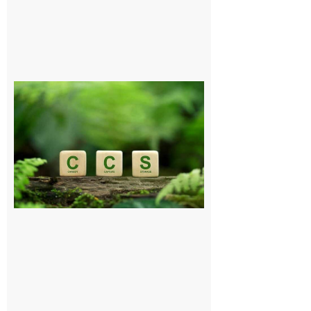
Comminges
et Piémont
Pyrénéen :
Consultation
publique sur
le projet de
stockage
souterrain
de CO2
5 août 2026