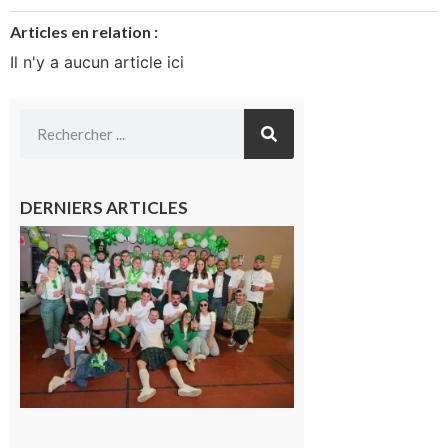
Articles en relation :
Il n'y a aucun article ici
DERNIERS ARTICLES
Boulogne-
sur-Gesse :
Quatre jours
de fête avec
le Comité, un
programme
exceptionnel
6 août 2026