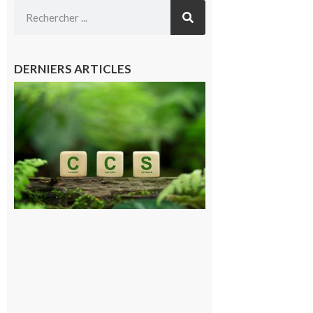
DERNIERS ARTICLES
Comminges
et Piémont
Pyrénéen :
Consultation
publique sur
le projet de
stockage
souterrain
de CO2
5 août 2026