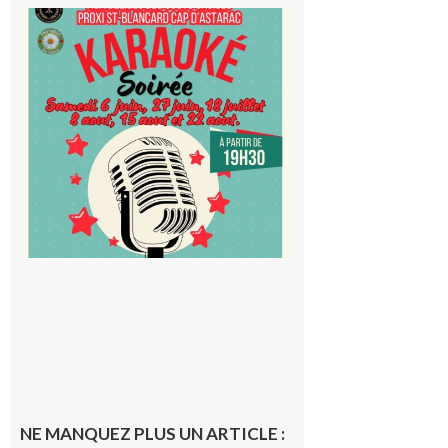
Saint-
Blancard
Cap
d’Astarac
: Soirée
karaoké
au Proxi,
à vous le
micro !
5 août 2026
NE MANQUEZ PLUS UN ARTICLE :