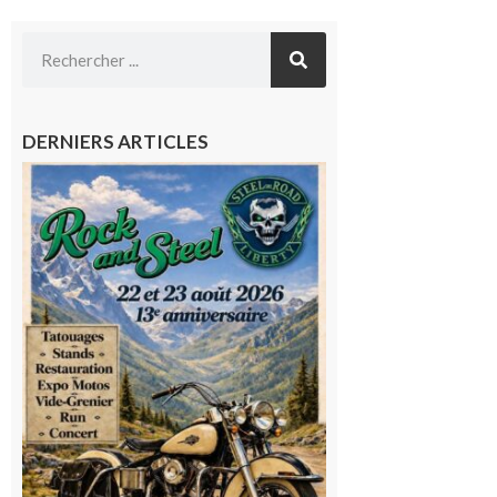
DERNIERS ARTICLES
Loures-
Barousse :
Rock and
Steel : de
belles
mécaniques,
du rock, de
la
convivialité!
9 août 2026