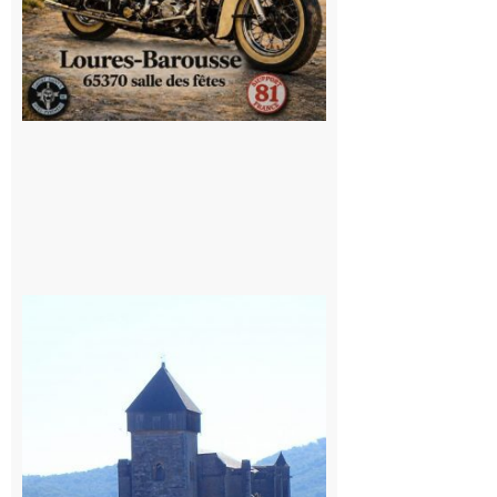
Saint
Bertrand de
Comminges
: 1ère
édition du
village des
patrimoines
du
Comminges
9 août 2026