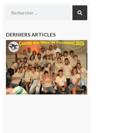
DERNIERS ARTICLES
Le
Fousseret :
la Fête de
la Saint-
Pierre est
terminée,
les Vikings
sont
rentrés
chez eux
6 août 2026