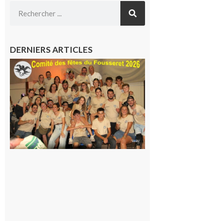
DERNIERS ARTICLES
Le
Fousseret :
la Fête de
la Saint-
Pierre est
terminée,
les Vikings
sont
rentrés
chez eux
6 août 2026