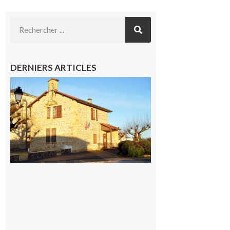
DERNIERS ARTICLES
Franquevielle
: La fête au
village !
7 août 2026