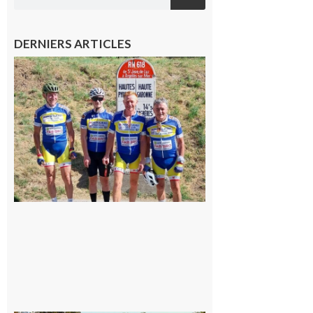
DERNIERS ARTICLES
Montréjeau
: Les sorties
du
Montréjeau
cyclo club
8 août 2026