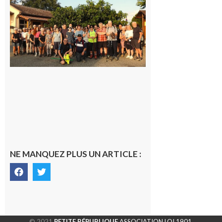
Saint-
Araille :
la
dernière
rando à
la
fraîche
de la
saison
était à
Cazac
8 août
2026
NE MANQUEZ PLUS UN ARTICLE :
© 2021
PETITE RÉPUBLIQUE
ASSOCIATION LOI 1901