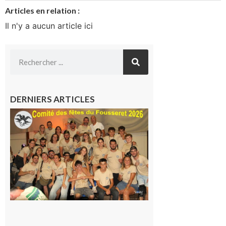
Articles en relation :
Il n'y a aucun article ici
DERNIERS ARTICLES
Le
Fousseret :
la Fête de
la Saint-
Pierre est
terminée,
les Vikings
sont
rentrés
chez eux
6 août 2026