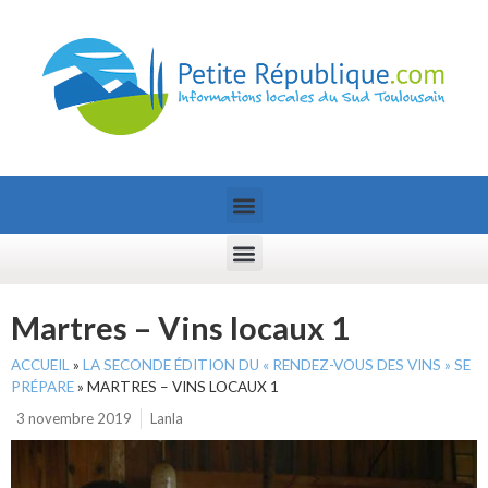
Martres – Vins locaux 1
ACCUEIL
»
LA SECONDE ÉDITION DU « RENDEZ-VOUS DES VINS » SE
PRÉPARE
»
MARTRES – VINS LOCAUX 1
3 novembre 2019
Lanla